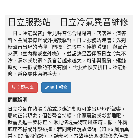
日立服務站｜日立冷氣異音維修
「日立冷氣異音」常見聲音包含嗡嗡聲、喀喀聲、滴答
聲、金屬摩擦聲或外機敲擊聲。日立服務站建議：先判
斷聲音出現的時機（開機、運轉中、停機瞬間） 與聲音
來源（室內機或室外機），並記錄是否伴隨日立冷氣不
冷、漏水或跳電。異音若越來越大，可能與風扇、螺絲
鬆動、共振或散熱不良有關， 需要盡快安排日立冷氣維
修，避免零件磨損擴大。
立即來電
線上報修
問題說明
日立冷氣在熱脹冷縮或冷媒流動時可能出現短暫聲響，
屬於正常現象；但若聲音持續、伴隨震動或影響睡眠，
就需要進一步檢查。 常見情境是特定風速時共振、外機
底座不穩或外殼碰撞。若同時出現故障碼（如 E6 風扇異
常、E7 高溫保護），請參考下方故障碼區塊並優先停機