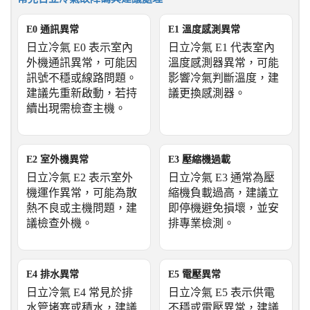
E0 通訊異常
E1 溫度感測異常
日立冷氣 E0 表示室內
日立冷氣 E1 代表室內
外機通訊異常，可能因
溫度感測器異常，可能
訊號不穩或線路問題。
影響冷氣判斷溫度，建
建議先重新啟動，若持
議更換感測器。
續出現需檢查主機。
E2 室外機異常
E3 壓縮機過載
日立冷氣 E2 表示室外
日立冷氣 E3 通常為壓
機運作異常，可能為散
縮機負載過高，建議立
熱不良或主機問題，建
即停機避免損壞，並安
議檢查外機。
排專業檢測。
E4 排水異常
E5 電壓異常
日立冷氣 E4 常見於排
日立冷氣 E5 表示供電
水管堵塞或積水，建議
不穩或電壓異常，建議