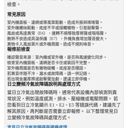
檢查。
常見原因
室內機面板、濾網或導風葉鬆動，造成共振與喀喀聲。
室外機螺絲鬆動、底座不平或接觸雜物，引發敲擊聲。
風扇或馬達異常（E6），運轉不順導致摩擦聲或嗡嗡聲。
散熱不良造成高溫保護（E7），外機負擔增加聲音變大。
異物卡入風扇葉片或外機周圍，造成不規則噪音。
報修前檢查
確認聲音來源：室內機或室外機，是否與風速變化同步。
檢查室內機面板、濾網是否卡住或裝回不完整。
室外機周圍是否有雜物碰觸，底座是否穩固。
若異音伴隨不冷、漏水或故障碼，請一併記錄。
若出現金屬摩擦或敲擊聲加劇，建議立即停機。
日立變頻冷氣故障碼說明與處理方式
當日立冷氣出現故障碼時，通常代表設備內部偵測到異
常狀況，例如溫度感測、排水、壓縮機或電壓問題。 若
您看到日立冷氣顯示 E1、E2、E5 等錯誤代碼，建議先了
解其原因，再判斷是否需要立即報修。 以下整理常見日
立變頻冷氣故障碼與處理方式。
常見日立冷氣故障碼與建議處理