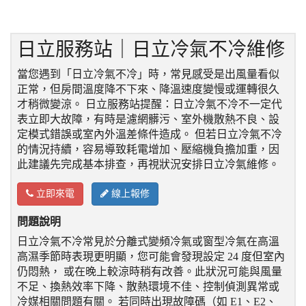
日立服務站｜日立冷氣不冷維修
當您遇到「日立冷氣不冷」時，常見感受是出風量看似
正常，但房間溫度降不下來、降溫速度變慢或運轉很久
才稍微變涼。 日立服務站提醒：日立冷氣不冷不一定代
表立即大故障，有時是濾網髒污、室外機散熱不良、設
定模式錯誤或室內外溫差條件造成。 但若日立冷氣不冷
的情況持續，容易導致耗電增加、壓縮機負擔加重，因
此建議先完成基本排查，再視狀況安排日立冷氣維修。
立即來電
線上報修
問題說明
日立冷氣不冷常見於分離式變頻冷氣或窗型冷氣在高溫
高濕季節時表現更明顯，您可能會發現設定 24 度但室內
仍悶熱， 或在晚上較涼時稍有改善。此狀況可能與風量
不足、換熱效率下降、散熱環境不佳、控制偵測異常或
冷媒相關問題有關。 若同時出現故障碼（如 E1、E2、