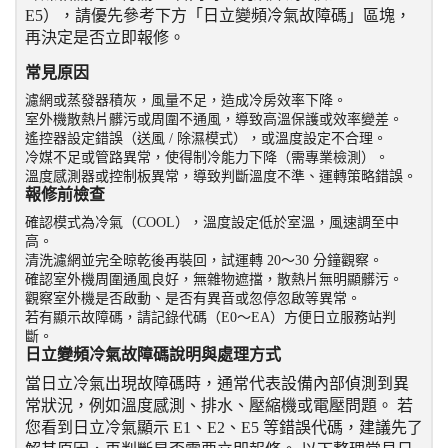
E5），請優先參考下方「日立變頻冷氣故障碼」區塊，
再決定是否立即報修。
常見原因
濾網或蒸發器積灰，風量不足，造成冷房效率下降。
室外機散熱片髒污或周圍不通風，導致高溫保護或效率變差。
遙控器設定錯誤（送風 / 除濕模式），或溫度設定不合理。
冷媒不足或管路異常，使得制冷能力下降（需專業檢測）。
溫度感測器或控制板異常，導致判斷溫度不準、運轉策略錯誤。
報修前檢查
確認模式為冷氣（COOL），溫度設定低於室溫，風速調至中
高。
清洗濾網並完全晾乾後再裝回，試運轉 20～30 分鐘觀察。
確認室外機周圍通風良好，無雜物遮擋，散熱片無明顯髒污。
觀察室外機是否啟動、是否有異音或忽停忽啟等異常。
若有顯示故障碼，請記錄代碼（E0～EA）方便日立服務站判
斷。
日立變頻冷氣故障碼說明與處理方式
當日立冷氣出現故障碼時，通常代表設備內部偵測到異
常狀況，例如溫度感測、排水、壓縮機或電壓問題。 若
您看到日立冷氣顯示 E1、E2、E5 等錯誤代碼，建議先了