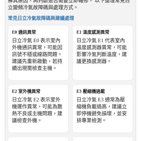
解其原因，再判斷是否需要立即報修。 以下整理常見日
立變頻冷氣故障碼與處理方式。
常見日立冷氣故障碼與建議處理
E0 通訊異常
E1 溫度感測異常
日立冷氣 E0 表示室內
日立冷氣 E1 代表室內
外機通訊異常，可能因
溫度感測器異常，可能
訊號不穩或線路問題。
影響冷氣判斷溫度，建
建議先重新啟動，若持
議更換感測器。
續出現需檢查主機。
E2 室外機異常
E3 壓縮機過載
日立冷氣 E2 表示室外
日立冷氣 E3 通常為壓
機運作異常，可能為散
縮機負載過高，建議立
熱不良或主機問題，建
即停機避免損壞，並安
議檢查外機。
排專業檢測。