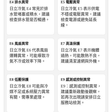
E4 排水異常
E5 電壓異常
日立冷氣 E4 常見於排
日立冷氣 E5 表示供電
水管堵塞或積水，建議
不穩或電壓異常，建議
檢查排水管是否暢通。
檢查電源或避免延長
線。
E6 風扇異常
E7 高溫保護
日立冷氣 E6 代表風扇
日立冷氣 E7 表示機體
運轉異常，可能導致冷
過熱，可能散熱不良，
氣不冷或效率下降。
建議清潔濾網與外機。
E8 低壓保護
E9 感測或控制異常
日立冷氣 E8 可能與冷
E9：感測或控制異常，
媒不足或系統壓力異常
建議重新啟動後觀察，
有關，需專業處理。
若再次出現請安排日立
服務站檢測。